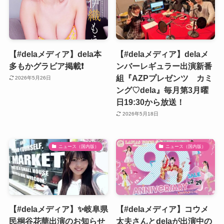
【#delaメディア】dela本
【#delaメディア】delaメ
多もかグラビア掲載❗️
ンバーレギュラー出演新番
組『AZPプレゼンツ カミ
2026年5月26日
ング♡dela』毎月第3月曜
日19:30から放送！
2026年5月18日
ニュース（国内版）
ニュース（国内版）
【#delaメディア】✨岐阜県
【#delaメディア】コウメ
民桐谷花華出演のお知らせ
太夫さんとdelaが出演中の