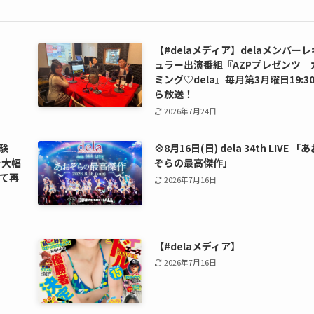
【#delaメディア】delaメンバーレ
ュラー出演番組『AZPプレゼンツ 
ミング♡dela』毎月第3月曜日19:3
ら放送！
2026年7月24日
験
💠8月16日(日) dela 34th LIVE 「
を大幅
ぞらの最高傑作」
て再
2026年7月16日
【#delaメディア】
2026年7月16日