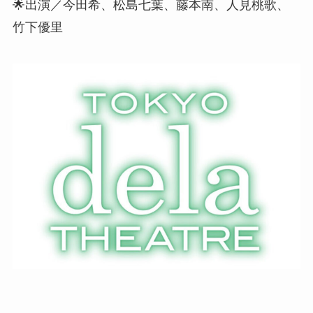
🌟出演／今田希、松島七葉、藤本南、人見桃歌、
竹下優里