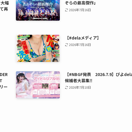
を大幅
ぞらの最高傑作」
て再
2026年7月16日
【#delaメディア】
2026年7月16日
DER
【#NBGF発表 2026.7.9】ぴよdel
T
候補者大募集‼️
リリー
2026年7月10日