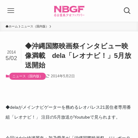
ホーム
ニュース（国内版）
◆沖縄国際映画祭インタビュー映
2014
像満載 dela「レオナビ！」5月放
5/02
送開始
2014年5月2日
ニュース（国内版）
◆delaがメインナビゲーターを務めるレオパレス21居住者専用番
組「レオナビ！」 注目の5月放送がYoutubeで見られます。
今回はdela綾瀬麗奈・架乃愛美が「沖縄国際映画祭」にレポータ