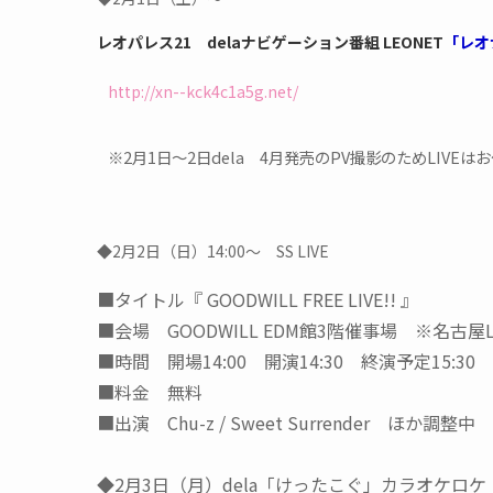
レオパレス21
delaナビゲーション番組 LEONET
「レオ
http://xn--kck4c1a5g.net/
※2月1日～2日dela 4月発売のPV撮影のためLIVE
◆2月2日（日）14:00～ SS LIVE
■タイトル『 GOODWILL FREE LIVE!! 』
■会場 GOODWILL EDM館3階催事場 ※名古屋LI
■時間 開場14:00 開演14:30 終演予定15:30
■料金 無料
■出演 Chu-z / Sweet Surrender ほか調整中
◆2月3日（月）dela「けったこぐ」カラオケロケ