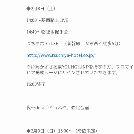
◆2月8日（土）
14:00～駅西路上LIVE
14:40～物販＆握手会
つちやホテル3F （新幹線口から西へ徒歩5分）
http://www.tsuchiya-hotel.co.jp/
※片岡かずさ掲載YOUNGJUNPを持参の方、ブロマ
ビア掲載ページにサインさせていただきます。
16:00終了
夜～dela「とうふや」強化合宿
◆2月9日（日）15:00～（時間未定）