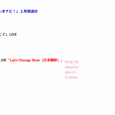
レオナビ！」２月放送分
ぐ」LIVE
IVE
「Lip'n Change Sean（日本精神）」
http://w
ww.yout
ube.co
m/watc