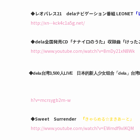
◆レオパレス21
delaナビゲーション番組 LEONET
「
http://xn--kck4c1a5g.net/
◆dela全国発売CD「ナナイロのうた」収録曲「けったこ
http://www.youtube.com/watch?v=8mDy21xN8Wk
◆dela台湾3,500人LIVE 日本的新人少女组合「dela」台湾L
h?v=mcrsygb2m-w
◆Sweet Surrender
「
きゃらめる☆まきあーと」
http://www.youtube.com/watch?v=EWmdf9xlKQM