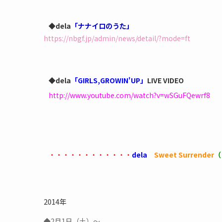
◆dela
「ナナイロのうた」
https://nbgf.jp/admin/news/detail/?mode=ft
◆dela
「GIRLS,GROWIN'UP」
LIVE VIDEO
http://www.youtube.com/watch?v=wSGuFQewrf8
・・・・・・・・・・・・
dela
Sweet Surrender
（
2014年
◆2月1日（土）～