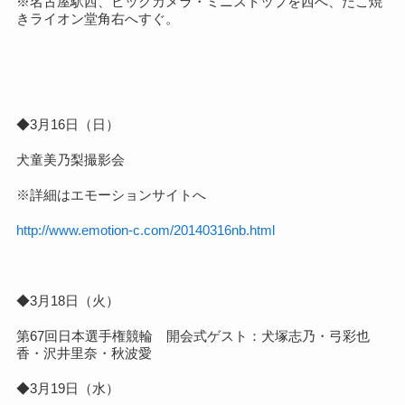
※名古屋駅西、ビックカメラ・ミニストップを西へ、たこ焼
きライオン堂角右へすぐ。
◆3月16日（日）
犬童美乃梨撮影会
※詳細はエモーションサイトへ
http://www.emotion-c.com/20140316nb.html
◆3月18日（火）
第67回日本選手権競輪
開会式ゲスト：犬塚志乃・弓彩也
香・沢井里奈・秋波愛
◆3月19日（水）