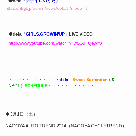
◆dela
「ナナイロのうた」
https://nbgf.jp/admin/news/detail/?mode=ft
◆dela
「GIRLS,GROWIN'UP」
LIVE VIDEO
http://www.youtube.com/watch?v=wSGuFQewrf8
・・・・・・・・・・・・
dela
Sweet Surrender
（＆
NBGF）
SCHEDULE
・・・・・・・・・・・
◆3月1日（土）
NAGOYA AUTO TREND 2014
（NAGOYA CYCLETREND）