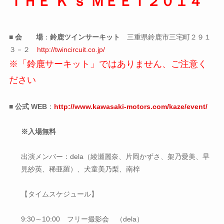
ＴＨＥ Ｋ'ｓ ＭＥＥＴ２０１４
■ 会 場
：
鈴鹿ツインサーキット
三重県鈴鹿市三宅町２９１
３－２
http://twincircuit.co.jp/
※「鈴鹿サーキット」ではありません、ご注意く
ださい
■ 公式 WEB
：
http://www.kawasaki-motors.com/kaze/event/
※入場無料
出演メンバー：dela（綾瀬麗奈、片岡かずさ、架乃愛美、早
見紗英、稀亜羅）、犬童美乃梨、南梓
【タイムスケジュール】
9:30～10:00 フリー撮影会 （dela）