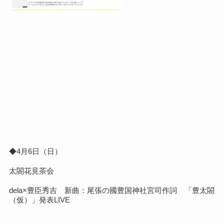
◆4月6日（日）
太閤花見茶会
dela×豊臣秀吉 新曲：尾張の國豊国神社宮司作詞 「豊太閤
（仮）」発表LIVE