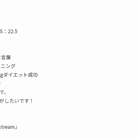
S：22.5
口言葉
ーニング
0kgダイエット成功
許
で、
がしたいです！
stream」