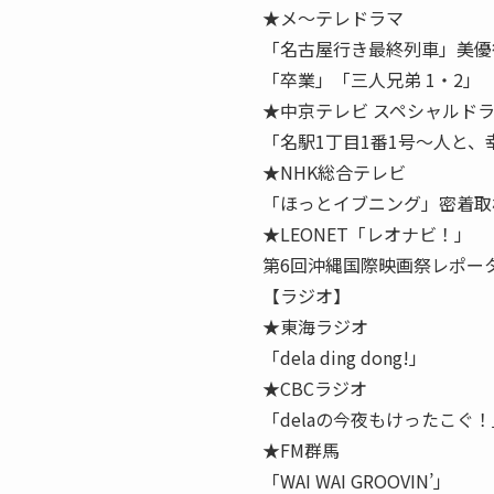
★メ〜テレドラマ
「名古屋行き最終列車」美優
「卒業」「三人兄弟 1・2」
★中京テレビ スペシャルド
「名駅1丁目1番1号〜人と
★NHK総合テレビ
「ほっとイブニング」密着取
★LEONET「レオナビ！」
第6回沖縄国際映画祭レポー
【ラジオ】
★東海ラジオ
「dela ding dong!」
★CBCラジオ
「delaの今夜もけったこぐ！
★FM群馬
「WAI WAI GROOVIN’」