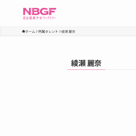
ホーム
所属タレント
綾瀬 麗奈
綾瀬 麗奈