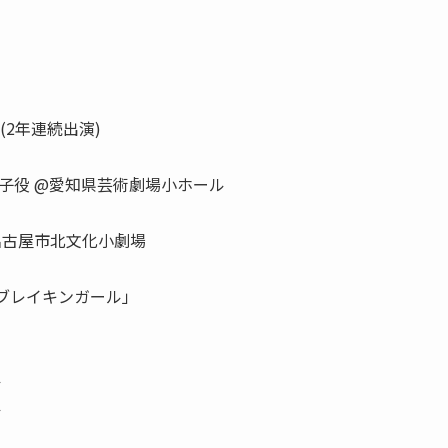
(2年連続出演)
子役 @愛知県芸術劇場小ホール
@名古屋市北文化小劇場
「ブレイキンガール」
ル
ル