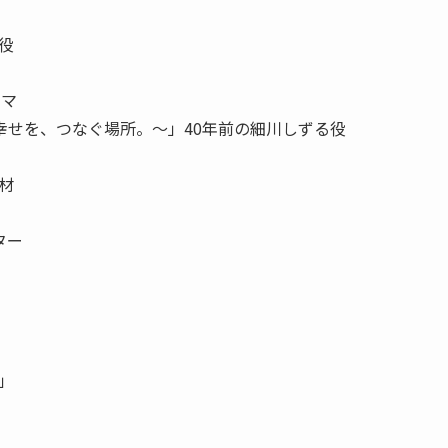
役
ラマ
、幸せを、つなぐ場所。〜」40年前の細川しずる役
材
ター
」