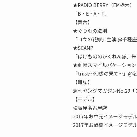
★RADIO BERRY（FM栃木）
「B・E・A・T」
【舞台】
★ぐりむの法則
「コウの花嫁」主演 @千種座
★SCANP
「ばけもののかくれんぼ」朱
★劇団スマイルバケーション
「trust〜幻想の果て〜」
【雑誌】
週刊ヤングマガジンNo.29
【モデル】
松坂屋名古屋店
2017年お中元イメージモデ
2017年お歳暮イメージモデ