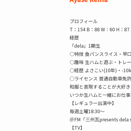
プロフィール
T：154 B：88 W：60 H：87 
経歴
「dela」1期生
○特技 食パンスライス・早
○趣味 生ハムと遊ぶ・トレ
○経歴 よさこい(10年)・-1
○ライセンス 普通自動車免
和服と表現することが大好き
いつか生ハムと一緒にお仕事
【レギュラー出演中】
毎週土曜18:30～
＠FM「三州瓦presents dela 
【TV】