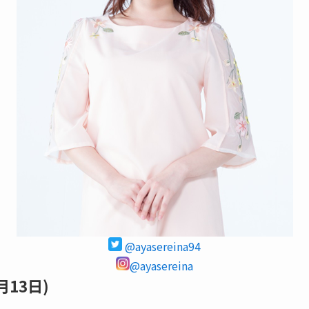
@ayasereina94
@ayasereina
月13日)