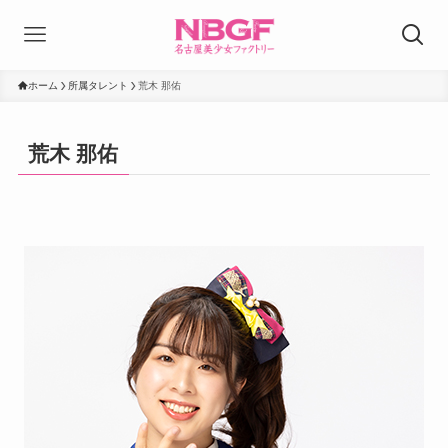
ホーム
所属タレント
荒木 那佑
荒木 那佑