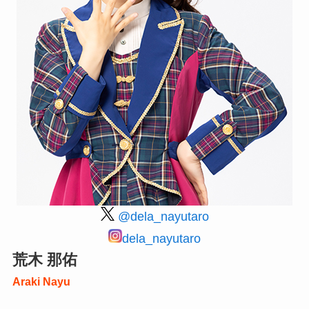
@dela_nayutaro
dela_nayutaro
荒木 那佑
Araki Nayu