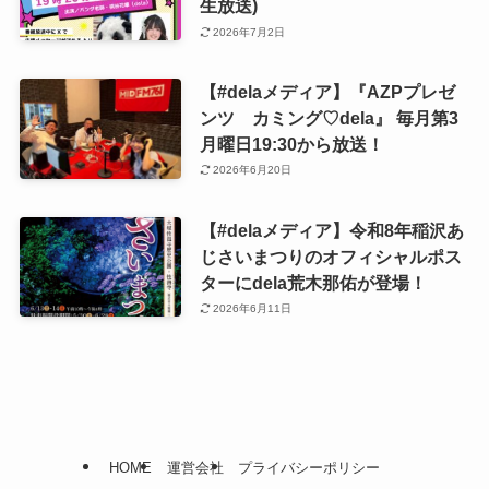
生放送)
2026年7月2日
【#delaメディア】『AZPプレゼ
ンツ カミング♡dela』 毎月第3
月曜日19:30から放送！
2026年6月20日
【#delaメディア】令和8年稲沢あ
じさいまつりのオフィシャルポス
ターにdela荒木那佑が登場！
2026年6月11日
HOME
運営会社
プライバシーポリシー