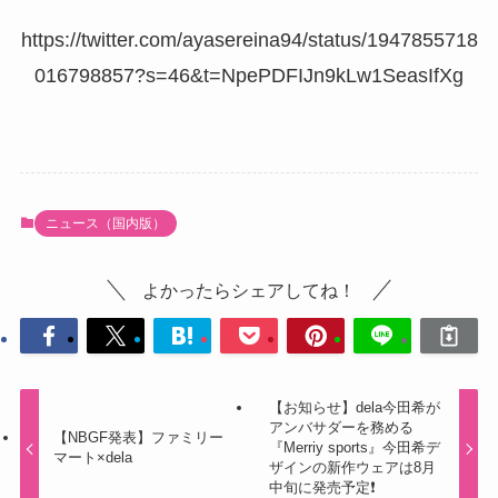
https://twitter.com/ayasereina94/status/1947855718
016798857?s=46&t=NpePDFIJn9kLw1SeasIfXg
ニュース（国内版）
よかったらシェアしてね！
【お知らせ】dela今田希が
アンバサダーを務める
【NBGF発表】ファミリー
『Merriy sports』今田希デ
マート×dela
ザインの新作ウェアは8月
中旬に発売予定❗️