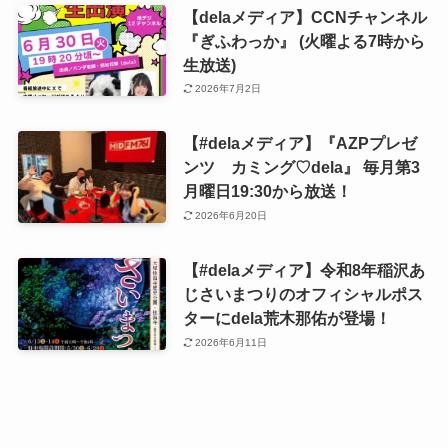
【delaメディア】CCNチャンネル
『ぎふわっか』 (火曜よる7時から
生放送)
2026年7月2日
【#delaメディア】『AZPプレゼ
ンツ カミング♡dela』 毎月第3
月曜日19:30から放送！
2026年6月20日
【#delaメディア】令和8年稲沢あ
じさいまつりのオフィシャルポス
ターにdela荒木那佑が登場！
2026年6月11日