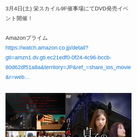
3月4日(土) 栄スカイル9F催事場にてDVD発売イベ
ント開催！
Amazonプライム
https://watch.amazon.co.jp/detail?
gti=amzn1.dv.gti.ec21edf0-0f24-4c96-bccb-
80d62df51a8a&territory=JP&ref_=share_ios_movie
&r=web…