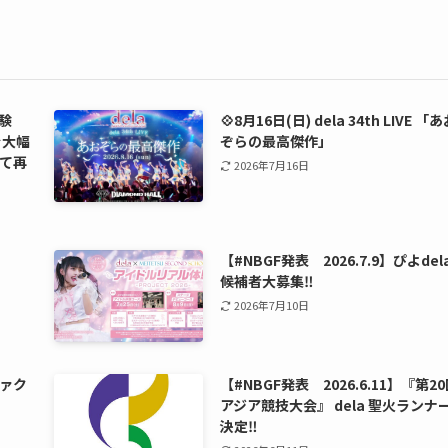
験
💠8月16日(日) dela 34th LIVE 「
を大幅
ぞらの最高傑作」
て再
2026年7月16日
【#NBGF発表 2026.7.9】ぴよdel
候補者大募集‼️
2026年7月10日
ァク
【#NBGF発表 2026.6.11】『第2
アジア競技大会』 dela 聖火ランナ
決定‼️