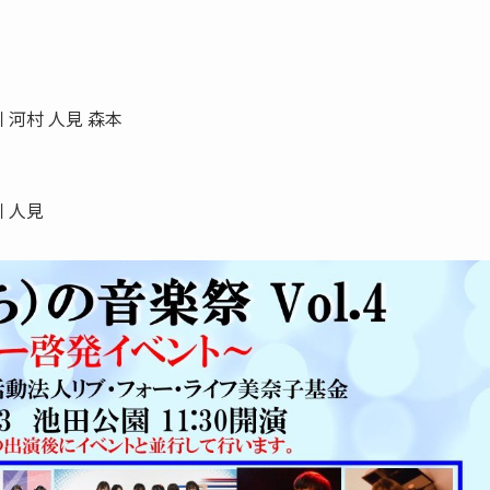
 河村 人見 森本
川 人見