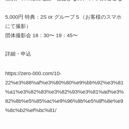
5,000円 特典：2S or グループＳ（お客様のスマホ
にて撮影）
団体撮影会 18：30〜 19：45〜
詳細・申込
https://zero-000.com/10-
22%e3%88%af%e3%80%80%e9%bb%92%e3%81
%a1%e3%82%83%e3%82%93%e3%81%ad%e3%
82%8b%e5%85%ac%e9%96%8b%e5%8f%8e%e9
%8c%b2%ef%bc%81/