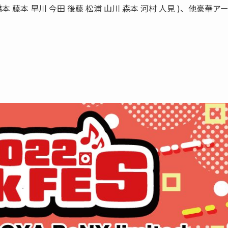
橋本 藤本 早川 今田 後藤 松浦 山川 森本 河村 人見 )、他豪華ア