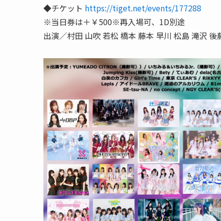
◆チケット
https://tiget.net/events/177288
※当日券は＋￥500※再入場可、1D別途
出演／村田 山吹 若松 橋本 藤本 早川 松島 滝沢 後