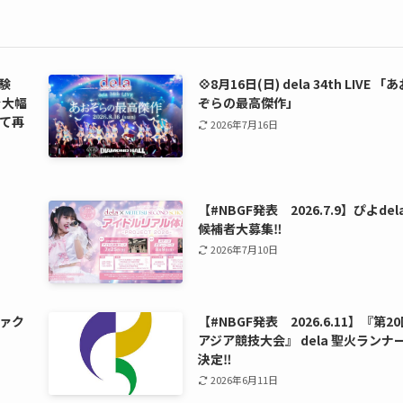
験
💠8月16日(日) dela 34th LIVE 「
を大幅
ぞらの最高傑作」
て再
2026年7月16日
【#NBGF発表 2026.7.9】ぴよdel
候補者大募集‼️
2026年7月10日
ァク
【#NBGF発表 2026.6.11】『第2
アジア競技大会』 dela 聖火ランナ
決定‼️
2026年6月11日