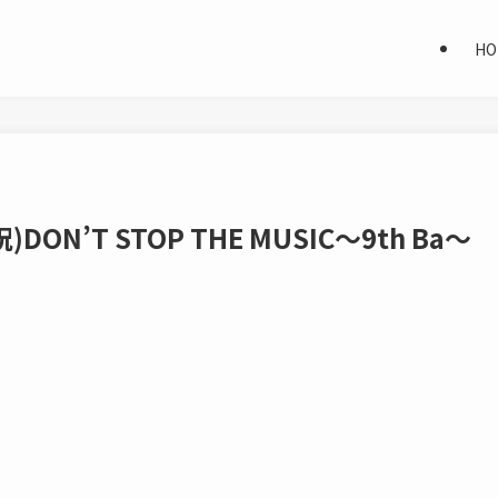
HO
ON’T STOP THE MUSIC～9th Ba～