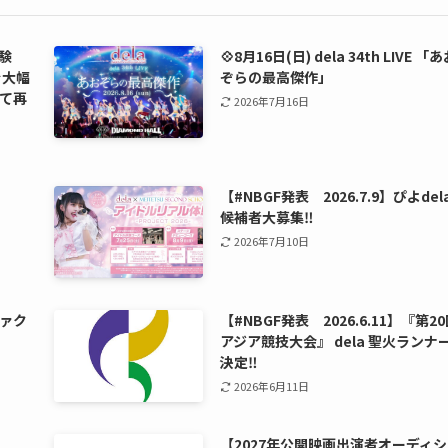
験
💠8月16日(日) dela 34th LIVE 「
を大幅
ぞらの最高傑作」
て再
2026年7月16日
【#NBGF発表 2026.7.9】ぴよdel
候補者大募集‼️
2026年7月10日
ァク
【#NBGF発表 2026.6.11】『第2
アジア競技大会』 dela 聖火ランナ
決定‼️
2026年6月11日
【2027年公開映画出演者オーディ