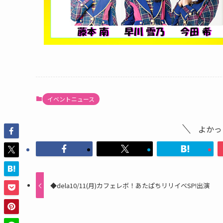
イベントニュース
よかっ
◆dela10/11(月)カフェレボ！あたぱちリリイベSP!出演