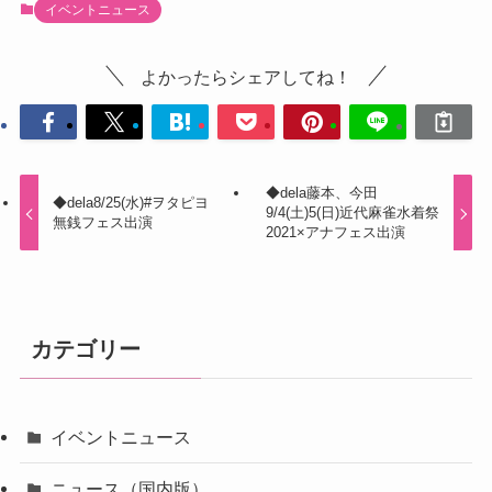
イベントニュース
よかったらシェアしてね！
◆dela藤本、今田
◆dela8/25(水)#ヲタピヨ
9/4(土)5(日)近代麻雀水着祭
無銭フェス出演
2021×アナフェス出演
カテゴリー
イベントニュース
ニュース（国内版）