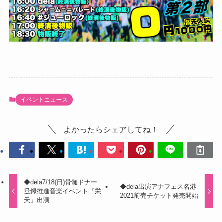
イベントニュース
よかったらシェアしてね！
◆dela7/18(日)骨髄ドナー
◆dela出演アナフェス名港
登録推進音楽イベント『栄
2021前売チケット発売開始
天』出演