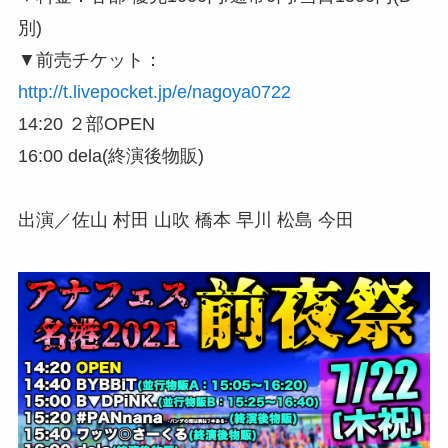
別)
▼前売チケット：
http://t.livepocket.jp/e/nagoya0722
14:20 ２部OPEN
16:00 dela(終演後物販)
出演／佐山 村田 山吹 橋本 早川 松島 今田