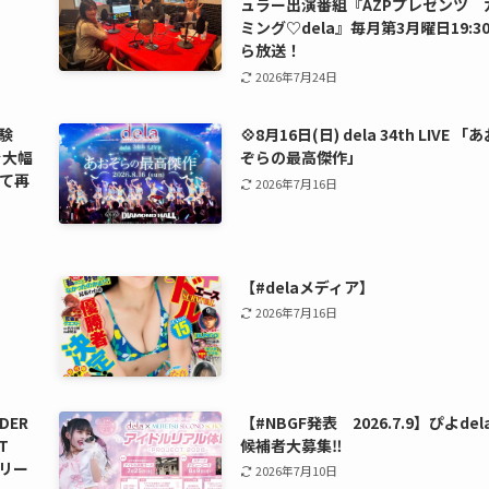
ュラー出演番組『AZPプレゼンツ 
ミング♡dela』毎月第3月曜日19:3
ら放送！
2026年7月24日
験
💠8月16日(日) dela 34th LIVE 「
を大幅
ぞらの最高傑作」
て再
2026年7月16日
【#delaメディア】
2026年7月16日
DER
【#NBGF発表 2026.7.9】ぴよdel
T
候補者大募集‼️
リリー
2026年7月10日