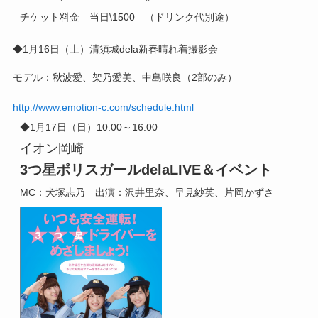
チケット料金 当日\1500 （ドリンク代別途）
◆1月16
日（土）
清須城dela新春晴れ着撮影会
モデル：秋波愛、架乃愛美、中島咲良（2部のみ）
http://www.emotion-c.com/schedule.html
◆1月17日（日）10:00～16:00
イオン岡崎
3つ星ポリスガール
dela
LIVE＆イベント
MC：犬塚志乃 出演：沢井里奈、早見紗英、片岡かずさ