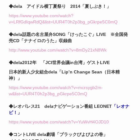
◆dela アイドル横丁夏祭り 2014「夏しぶき！」
https://www.youtube.com/watch?
v=LRfGdIqwRdQ&list=UUR4T0h2p3bg_pGkrpe5C0mQ
◆dela話題の名古屋弁SONG
「けったこぐ」LIVE ※
全国発
売CD「ナナイロのうた」収録曲
http://www.youtube.com/watch?v=8mDy21xN8Wk
◆dela2012年 「JCI世界会議in台湾」ゲストLIVE
日本的新人少女組合dela「Lip’n Change Sean（日本精
神）」
https://www.youtube.com/watch?v=mcrsygb2m-
w&list=UUR4T0h2p3bg_pGkrpe5C0mQ
◆レオパレス21
delaナビゲーション番組 LEONET
「レオナ
ビ！」
https://www.youtube.com/watch?v=YuWvH4OJD10
◆コントLIVE dela劇場「ブラックぴよぴよの巻」