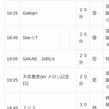
２０
18:25
Gallop+
⑨
分
２０
18:45
Star☆T
⑩
分
２０
19:05
SAKAE GIRLS
⑪
分
大谷雅恵(ex メロン記念
２０
19:25
⑫
日)
分
３０
19:45
７☆３
⑬