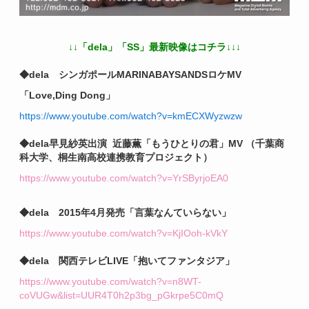
↓↓「dela」「SS」最新映像はコチラ↓↓↓
◆dela シンガポールMARINABAYSANDSロケMV
「Love,Ding Dong」
https://www.youtube.com/watch?v=kmECXWyzwzw
◆dela早見紗英出演 近藤薫「もうひとりの君」MV （千葉商
科大学、桐生南高校連携教育プロジェクト）
https://www.youtube.com/watch?v=YrSByrjoEA0
◆dela 2015年4月発売「言葉なんていらない」
https://www.youtube.com/watch?v=KjIOoh-kVkY
◆dela 関西テレビLIVE「抱いてファンタジア」
https://www.youtube.com/watch?v=n8WT-
coVUGw&list=UUR4T0h2p3bg_pGkrpe5C0mQ