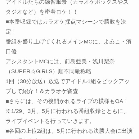
アイドルたちの練習風景（カラオケボックスやス
タジオなど）を密着ロケ！！
■本番収録ではカラオケ採点マシーンで勝敗を決
定！
番組を盛り上げてくれるメインMCに、よゐこ・濱
口優
アシスタントMCには、前島亜美・浅川梨奈
（SUPER☆GiRLS）順不同敬称略
1回（30分放送）放送でアイドル1組をピックアッ
プして紹介！＆カラオケ審査
■さらには、その後開かれるライブの模様もOA！
※1/29、3月、5月に行われる番組収録とともに、
ライブイベントを行っていきます。
■各回の上位2組は、5月に行われる決勝大会に出演