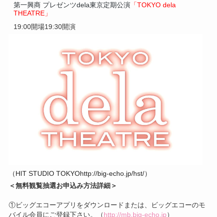
第一興商 プレゼンツdela東京定期公演
「TOKYO dela
THEATRE」
19:00開場19:30開演
（HIT STUDIO TOKYOhttp://big-echo.jp/hst/）
＜無料観覧抽選お申込み方法詳細＞
①ビッグエコーアプリをダウンロードまたは、ビッグエコーのモ
バイル会員にご登録下さい。（
http://mb.big-echo.jp
）