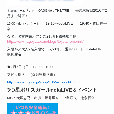
毎週木曜日2016年2
トヨタホームリンク
「OASIS dela THEATRE」
月まで開催！
19:10～delaLIVE
19:40～物販握手
19:00～delaとスケート
会
会場／名古屋栄オアシス21 地下鉄栄駅直結
http://www.nagoyatv.com/blogs/toyotahomerink/
入場料／大人2名入場で一人500円（通常900円）※delaLIVE
観覧席込
◆2月7日（日）12:00～16:00
アピタ稲沢 （愛知県稲沢市）
http://www.uny.co.jp/shop/136/access.html
3つ星ポリスガール
dela
LIVE＆イベント
MC：犬塚志乃 出演：沢井里奈、中島咲良、池永百合