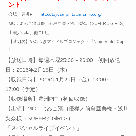
ント」
会場／豊洲PIT
http://toyosu-pit.team-smile.org/
MC：よゐこ濱口優／前島亜美・浅川梨奈（SUPER☆GiRLS）
出演／dela、他全8組
【番組名】やみつきアイドルプロジェクト『Nippon Idol Cup
』
【放送日時】毎週木曜25:30～26:00 初回放送
日：2016年2月18日（木）
【収録日時】2016年1月29日（金）13:00～
17:00（予定）
【収録場所】豊洲PIT（初回収録）
【出演】MC：よゐこ濱口優様／前島亜美様・浅川
梨奈様（SUPER☆GiRLS）
「スペシャルライブイベント」