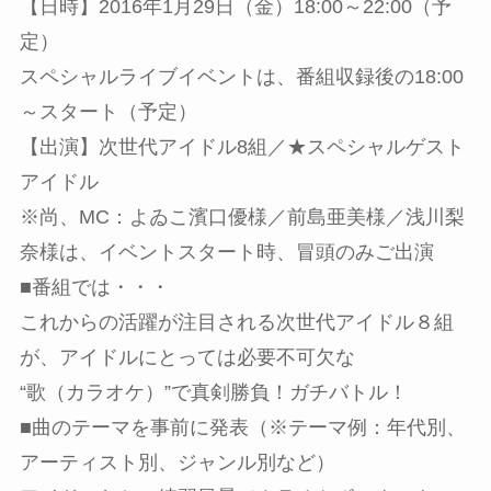
【日時】2016年1月29日（金）18:00～22:00（予
定）
スペシャルライブイベントは、番組収録後の18:00
～スタート（予定）
【出演】次世代アイドル8組／★スペシャルゲスト
アイドル
※尚、MC：よゐこ濱口優様／前島亜美様／浅川梨
奈様は、イベントスタート時、冒頭のみご出演
■番組では・・・
これからの活躍が注目される次世代アイドル８組
が、アイドルにとっては必要不可欠な
“歌（カラオケ）”で真剣勝負！ガチバトル！
■曲のテーマを事前に発表（※テーマ例：年代別、
アーティスト別、ジャンル別など）