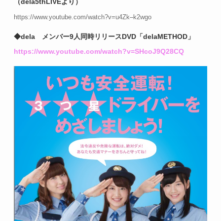
（dela5thLIVEより）
https://www.youtube.com/watch?v=u4Zk–k2wgo
◆dela メンバー9人同時リリースDVD「delaMETHOD」
https://www.youtube.com/watch?v=SHcoJ9Q28CQ