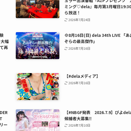
ュラー出演番組『AZPプレゼンツ 
ミング♡dela』毎月第3月曜日19:3
ら放送！
2026年7月24日
験
💠8月16日(日) dela 34th LIVE 「
を大幅
ぞらの最高傑作」
て再
2026年7月16日
【#delaメディア】
2026年7月16日
DER
【#NBGF発表 2026.7.9】ぴよdel
T
候補者大募集‼️
リリー
2026年7月10日