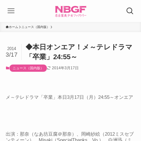
ホーム
ニュース（国内版）
◆本日オンエア！メ～テレドラマ
2014
3/17
「卒業」24:55～
2014年3月17日
ニュース（国内版）
メ～テレドラマ「卒業」
本日3月17日（月）24:55～オンエア
出演：那奈（なあ坊豆腐＠那奈）、岡崎紗絵（2012ミスセブ
ンティーン）、Misaki（SpecialThanks Vo.）、白洲迅（ミ