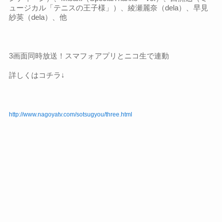
ュージカル「テニスの王子様」）、
綾瀬麗奈（dela）、早見
紗英（dela）、他
3画面同時放送！
スマフォアプリとニコ生で連動
詳しくはコチラ↓
http://www.nagoyatv.com/sotsugyou/three.html