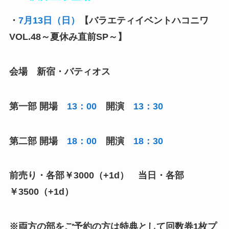
・
7
月
13
日（日）
【バラエティイベントハコニワ
VOL.48～夏休み直前SP～】
会場 新宿・バティオス
第一部 開場
13
：
00
開演
13
：
30
第二部 開場
18
：
00
開演
18
：
30
前売り・各部￥3000（+1d） 当日・各部
￥3500（+1d）
※両方の部をご予約の方は特典として回数券1枚プ