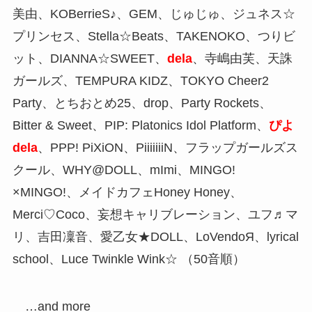
美由、KOBerrieS♪、GEM、じゅじゅ、ジュネス☆
プリンセス、Stella☆Beats、TAKENOKO、つりビ
ット、DIANNA☆SWEET、
dela
、寺嶋由芙、天誅
ガールズ、TEMPURA KIDZ、TOKYO Cheer2
Party、とちおとめ25、drop、Party Rockets、
Bitter & Sweet、PIP: Platonics Idol Platform、
ぴよ
dela
、PPP! PiXiON、PiiiiiiiN、フラップガールズス
クール、WHY@DOLL、mImi、MINGO!
×MINGO!、メイドカフェHoney Honey、
Merci♡Coco、妄想キャリブレーション、ユフ♬マ
リ、吉田凜音、愛乙女★DOLL、LoVendoЯ、lyrical
school、Luce Twinkle Wink☆ （50音順）
…and more