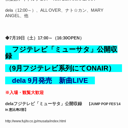
dela（12:00～）、ALL OVER、ナト☆カン、MARY
ANGEL、他
◆7月19日（土）17:00～（16:30OPEN）
フジテレビ「ミューサタ」公開収
録
（9月フジテレビ系列にてONAIR）
dela 9月発売 新曲LIVE
※入場・観覧大歓迎
delaフジテレビ「ミューサタ」公開収録
【JUMP POP FES'14
in 恵比寿2部】
http://www.fujitv.co.jp/musata/index.html