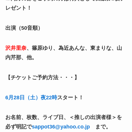
レゼント！
出演（50音順）
沢井里奈
、篠原ゆり、為近あんな、東まりな、山
内芹那、他。
【チケットご予約方法・・・】
6
月
28
日（土）夜
22
時
スタート！
お名前、枚数、ライブ日、＜推しの出演者様＞を
必ず明記で
sappot36@yahoo.co.jp
まで。