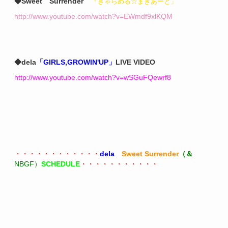
◆Sweet Surrender
「
きゃらめる☆まきあーと」
http://www.youtube.com/watch?v=EWmdf9xlKQM
◆dela
「GIRLS,GROWIN'UP」
LIVE VIDEO
http://www.youtube.com/watch?v=wSGuFQewrf8
・・・・・・・・・・・・
dela
Sweet Surrender
（＆
NBGF）
SCHEDULE
・・・・・・・・・・・