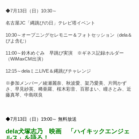
◆7月13日（日）10:30～
名古屋JC「縄跳びの日」テレビ塔イベント
10:30～オープニングセレモニー＆フォトセッション（dela＆
ぴよ含む）
11:00～鈴木めぐみ 早跳び実演 ※ギネス記録ホルダー
（WiMaxCM出演）
12:15～delaミニLIVE＆縄跳びチャレンジ
※参加メンバー／
綾瀬麗奈、秋波愛、架乃愛美、片岡かず
さ、早見紗英、稀亜羅、桜木彩音、百那まい、瞳さとみ、近
藤真琴、中島咲良
◆7月13日（日）19:00～ 無料放送
dela犬塚志乃 映画 「ハイキックエンジェ
ルス」を語る！