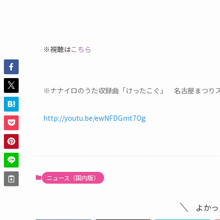
※視聴は
こちら
※ナナイロのうた収録曲「けったこぐ」 名古屋まつりステ
http://youtu.be/ewNFDGmt7Og
ニュース（国内版）
よかっ