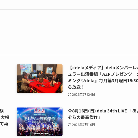
【#delaメディア】delaメンバーレ
ュラー出演番組『AZPプレゼンツ 
ミング♡dela』毎月第3月曜日19:3
ら放送！
2026年7月24日
験
💠8月16日(日) dela 34th LIVE 「
を大幅
ぞらの最高傑作」
て再
2026年7月16日