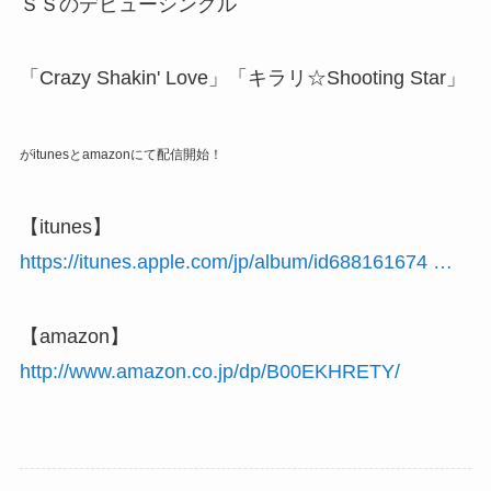
ＳＳのデビューシングル
「Crazy Shakin' Love」「キラリ☆Shooting Star」
がitunesとamazonにて配信開始！
【itunes】
https://itunes.apple.com/jp/album/id688161674 …
【amazon】
http://www.amazon.co.jp/dp/B00EKHRETY/