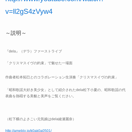
v=ll2gS4zVyw4
～説明～
『dela』（デラ）ファーストライブ
「クリスマスイヴの約束」
で魅せた一場面
作曲者松本拓巳とのコラボレーション生演奏「クリスマスイヴの約束」
「昭和歌謡大好き美少女」として紹介されたdela松下小夏の、
昭和歌謡の代
表曲を熱唱する美貌と美声をご覧ください。
（松下横のよさこい元気娘はdela綾瀬麗奈）
http://ameblo.jp/k0ak0a0501/