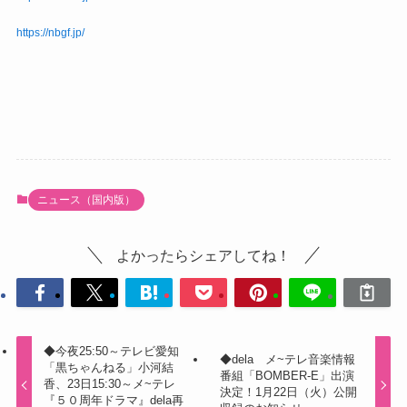
https://nbgf.jp/
ニュース（国内版）
よかったらシェアしてね！
◆今夜25:50～テレビ愛知
◆dela メ~テレ音楽情報
「黒ちゃんねる」小河結
番組「BOMBER‐E」出演
香、23日15:30～メ~テレ
決定！1月22日（火）公開
『５０周年ドラマ』dela再