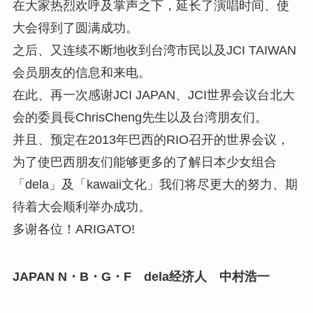
在大家热烈欢呼及掌声之下，延长了演唱时间、使
大会得到了圆满成功。
之后、又连续不断地收到台湾市民以及JCI TAIWAN
会员朋友的信息和来电。
在此、再一次感谢JCI JAPAN、JCI世界会议台北大
会的委員長ChrisCheng先生以及台湾朋友们。
并且、预定在2013年巴西的RIO召开的世界会议，
为了使巴西朋友们能够更多的了解日本少女组合
「dela」及「kawaii文化」我们将尽更大的努力、期
待着大会顺利举办成功。
多谢各位！ARIGATO!
JAPAN N・B・G・F dela
经济人 中村浩一