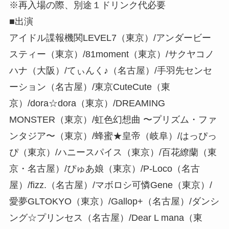
※再入場の際、別途１ドリンク代必要
■出演
アイドル諜報機関LEVEL7（東京）/アンダービー
スティー（東京）/81moment（東京）/サクヤコノ
ハナ（大阪）/てぃんく♪（名古屋）/手羽先センセ
ーション（名古屋）/東京CuteCute（東
京）/dora☆dora（東京）/DREAMING
MONSTER（東京）/虹色幻想曲 〜プリズム・ファ
ンタジア〜（東京）/蜂蜜★皇帝（岐阜）/はっぴっ
ぴ（東京）/ハニースパイス（東京）/百花繚蘭（東
京・名古屋）/ぴゅあ娘（東京）/P-Loco（名古
屋）/fizz.（名古屋）/マボロシ可憐Gene（東京）/
愛夢GLTOKYO（東京）/Gallop+（名古屋）/ダンシ
ング☆プリンセス（名古屋）/Dear L mana（東