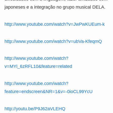
japoneses e a integração no grupo musical DELA.
http://www.youtube.com/watch?v=JwPwKUEum-k
http://www.youtube.com/watch?v=ubVa-KfeqmQ
http://www.youtube.com/watch?
v=MYl_6zRFL10&feature=related
http://www.youtube.com/watch?
feature=endscreen&NR=1&v=-0ioCL99YcU
http://youtu.be/P9J62aVLEHQ