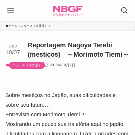
ホーム
ニュース（海外版）
Reportagem Nagoya Terebi
2012
10/07
(mestiços) ～Morimoto Tiemi～
2012年10月7日
ニュース（海外版）
Sobre mestiços no Japão, suas dificuldades e
sobre seu futuro…
Entrevista com Morimoto Tiemi !!!
Mostrando um pouco sua trajetória aqui no japão,
dificuldades com a linguagem, fazer amizades com