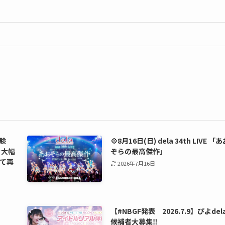
験
💠8月16日(日) dela 34th LIVE 「
を大幅
ぞらの最高傑作」
て再
2026年7月16日
【#NBGF発表 2026.7.9】ぴよdel
候補者大募集‼️