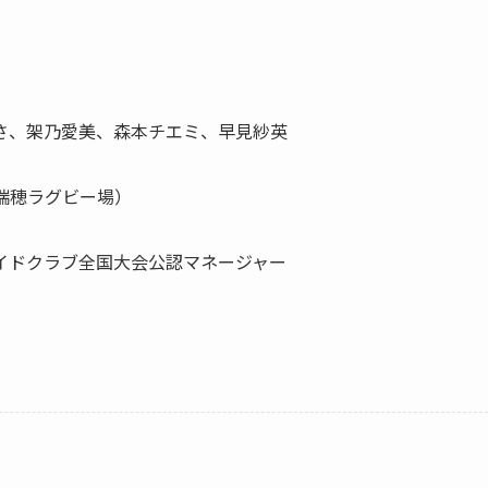
さ、架乃愛美、森本チエミ、早見紗英
（瑞穂ラグビー場）
ドクラブ全国大会公認マネージャー