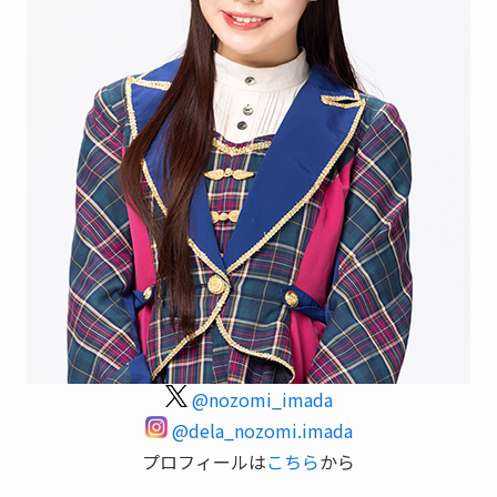
@nozomi_imada
@dela_nozomi.imada
プロフィールは
こちら
から