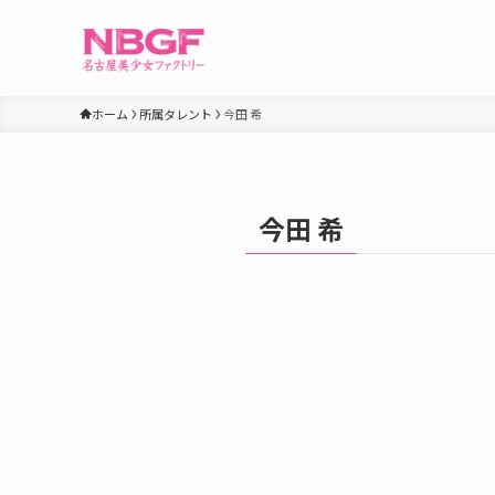
ホーム
所属タレント
今田 希
今田 希